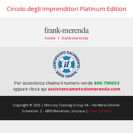
Circolo degli Imprenditori Platinum Edition
frank-merenda
Home
frank-merenda
Per assistenza chiama il numero verde
800.790053
oppure clicca qui
assistenzametodomerenda.com
Copyright © 2025 | Mercury Training Group SA – Via Maria Ghioldi-
Schweizer 2 – 6850 Mendrisio, Svizzera |
Privacy Policy